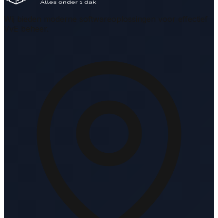
Wij bieden moderne softwareoplossingen voor effectief
VvE beheer.