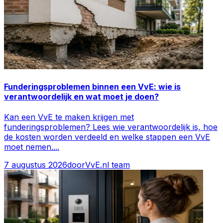
Funderingsproblemen binnen een VvE: wie is
verantwoordelijk en wat moet je doen?
Kan een VvE te maken krijgen met
funderingsproblemen? Lees wie verantwoordelijk is, hoe
de kosten worden verdeeld en welke stappen een VvE
moet nemen.
...
7 augustus 2026
door
VvE.nl team