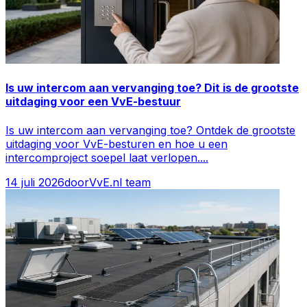
Is uw intercom aan vervanging toe? Dit is de grootste
uitdaging voor een VvE-bestuur
Is uw intercom aan vervanging toe? Ontdek de grootste
uitdaging voor VvE-besturen en hoe u een
intercomproject soepel laat verlopen.
...
14 juli 2026
door
VvE.nl team