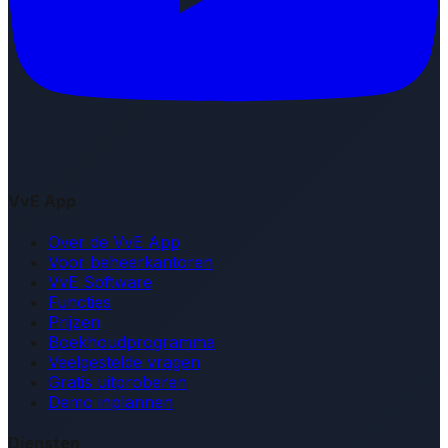
VvE App
Over de VvE App
Voor beheerkantoren
VvE Software
Functies
Prijzen
Boekhoudprogramma
Veelgestelde vragen
Gratis uitproberen
Demo inplannen
Diensten