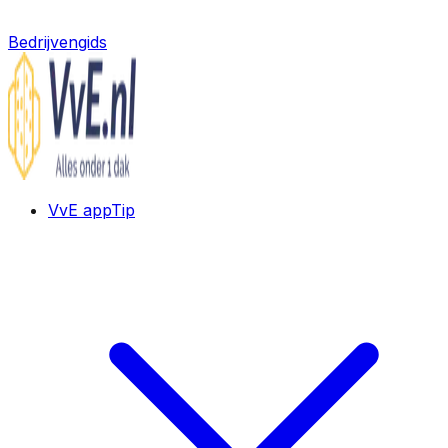
Bedrijvengids
VvE app
Tip