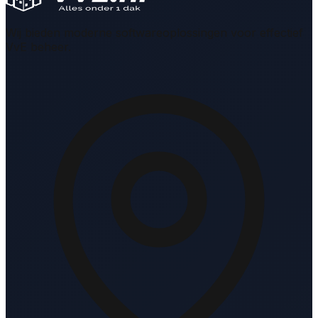
Wij bieden moderne softwareoplossingen voor effectief
VvE beheer.