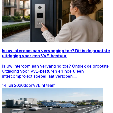
Is uw intercom aan vervanging toe? Dit is de grootste
uitdaging voor een VvE-bestuur
Is uw intercom aan vervanging toe? Ontdek de grootste
uitdaging voor VvE-besturen en hoe u een
intercomproject soepel laat verlopen.
...
14 juli 2026
door
VvE.nl team