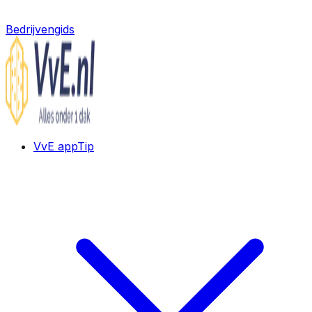
Bedrijvengids
VvE app
Tip