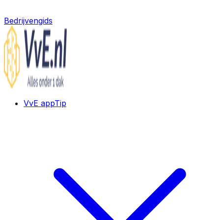
Bedrijvengids
VvE app
Tip