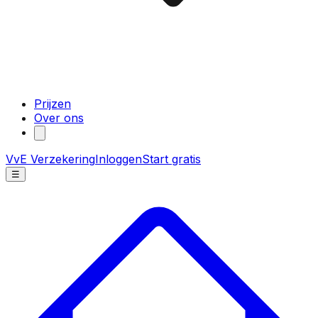
Prijzen
Over ons
VvE Verzekering
Inloggen
Start gratis
☰