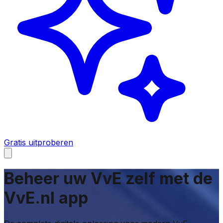
Gratis uitproberen
Beheer uw VvE zelf met de
VvE.nl app