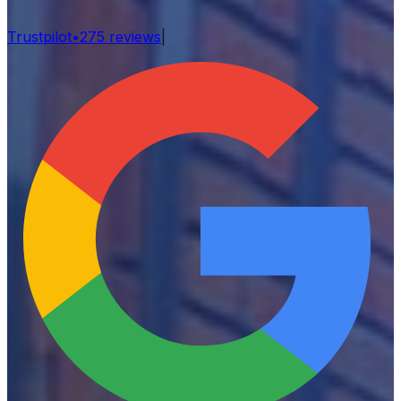
Trustpilot
•
275
reviews
|