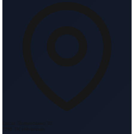
Oscar Romerolaan 10
1216 TK Hilversum