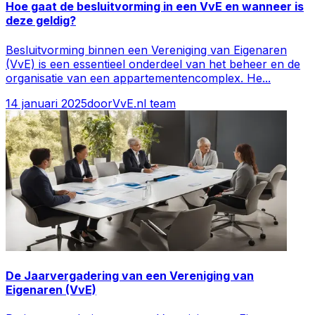
Hoe gaat de besluitvorming in een VvE en wanneer is
deze geldig?
Besluitvorming binnen een Vereniging van Eigenaren
(VvE) is een essentieel onderdeel van het beheer en de
organisatie van een appartementencomplex. He
...
14 januari 2025
door
VvE.nl team
De Jaarvergadering van een Vereniging van
Eigenaren (VvE)