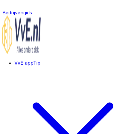
Bedrijvengids
VvE app
Tip