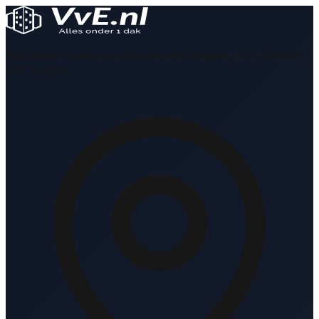
Wij bieden moderne softwareoplossingen voor effectief
VvE beheer.