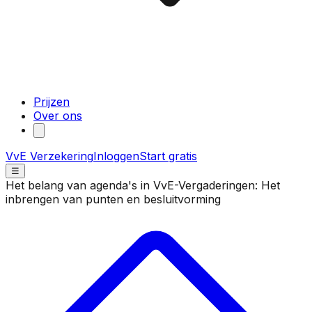
Prijzen
Over ons
VvE Verzekering
Inloggen
Start gratis
☰
Het belang van agenda's in VvE-Vergaderingen: Het
inbrengen van punten en besluitvorming