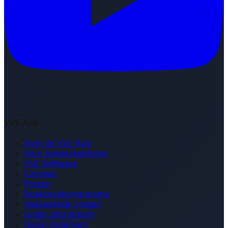
VvE App
Over de VvE App
Voor beheerkantoren
VvE Software
Functies
Prijzen
Boekhoudprogramma
Veelgestelde vragen
Gratis uitproberen
Demo inplannen