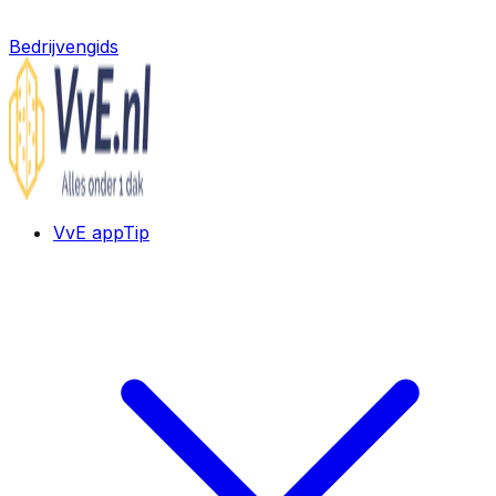
Bedrijvengids
VvE app
Tip