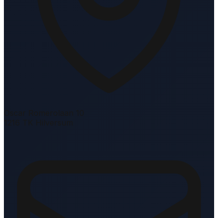
Oscar Romerolaan 10
1216 TK Hilversum