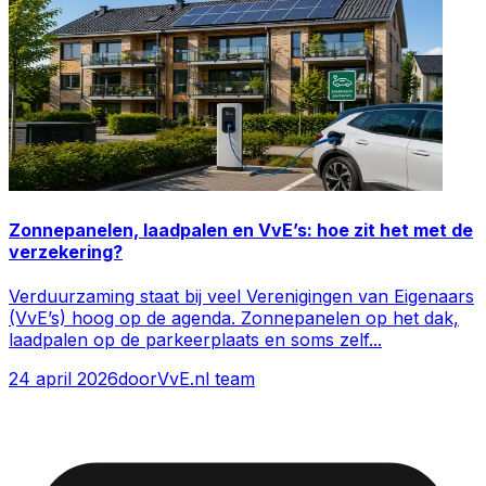
Zonnepanelen, laadpalen en VvE’s: hoe zit het met de
verzekering?
Verduurzaming staat bij veel Verenigingen van Eigenaars
(VvE’s) hoog op de agenda. Zonnepanelen op het dak,
laadpalen op de parkeerplaats en soms zelf
...
24 april 2026
door
VvE.nl team