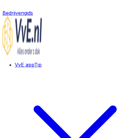
Bedrijvengids
VvE app
Tip