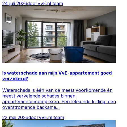
24 juli 2026
door
VvE.nl team
Is waterschade aan mijn VvE-appartement goed
verzekerd?
Waterschade is één van de meest voorkomende én
meest vervelende schades binnen
appartementencomplexen. Een lekkende leiding, een
overstromende badkame
...
22 mei 2026
door
VvE.nl team