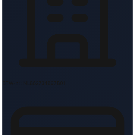
BTW-nr: NL862734897B01