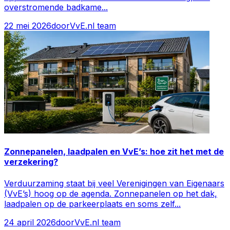
overstromende badkame
...
22 mei 2026
door
VvE.nl team
Zonnepanelen, laadpalen en VvE’s: hoe zit het met de
verzekering?
Verduurzaming staat bij veel Verenigingen van Eigenaars
(VvE’s) hoog op de agenda. Zonnepanelen op het dak,
laadpalen op de parkeerplaats en soms zelf
...
24 april 2026
door
VvE.nl team