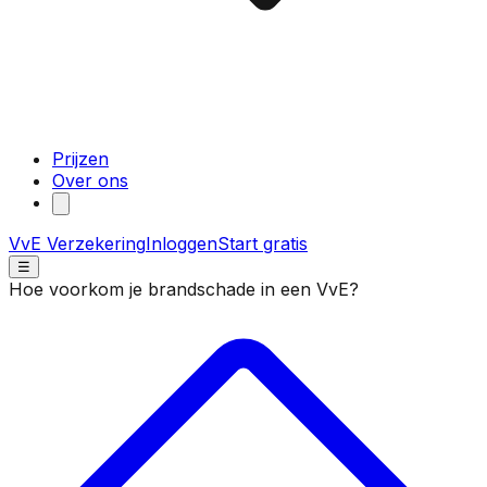
Prijzen
Over ons
VvE Verzekering
Inloggen
Start gratis
☰
Hoe voorkom je brandschade in een VvE?