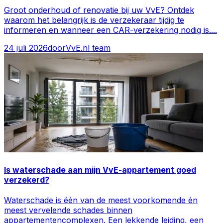
Groot onderhoud of renovatie bij uw VvE? Ontdek
waarom het belangrijk is de verzekeraar tijdig te
informeren en wanneer een CAR-verzekering nodig is.
...
24 juli 2026
door
VvE.nl team
Is waterschade aan mijn VvE-appartement goed
verzekerd?
Waterschade is één van de meest voorkomende én
meest vervelende schades binnen
appartementencomplexen. Een lekkende leiding, een