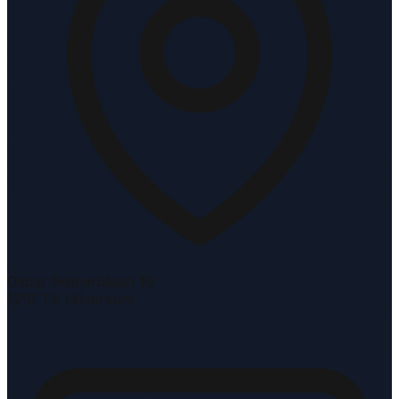
Oscar Romerolaan 10
1216 TK Hilversum