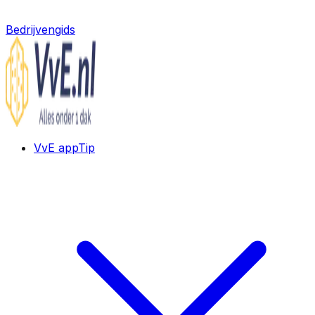
Bedrijvengids
VvE app
Tip