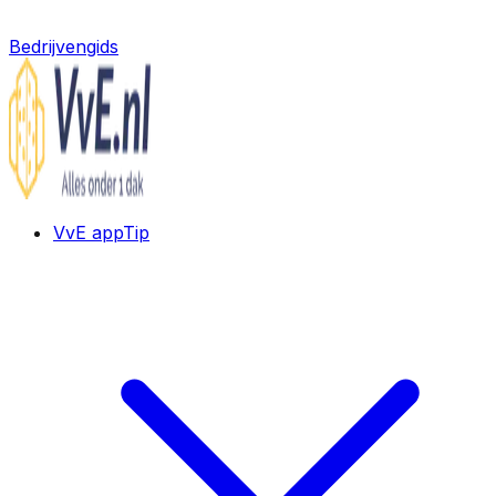
Bedrijvengids
VvE app
Tip