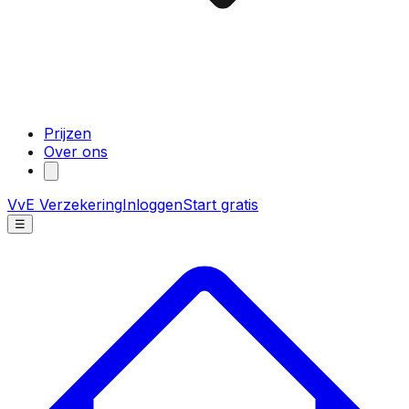
Prijzen
Over ons
VvE Verzekering
Inloggen
Start gratis
☰