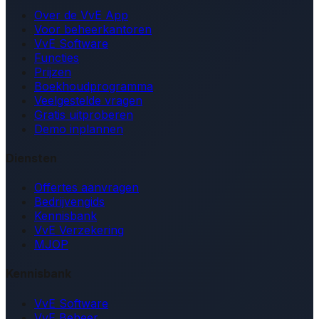
Over de VvE App
Voor beheerkantoren
VvE Software
Functies
Prijzen
Boekhoudprogramma
Veelgestelde vragen
Gratis uitproberen
Demo inplannen
Diensten
Offertes aanvragen
Bedrijvengids
Kennisbank
VvE Verzekering
MJOP
Kennisbank
VvE Software
VvE Beheer