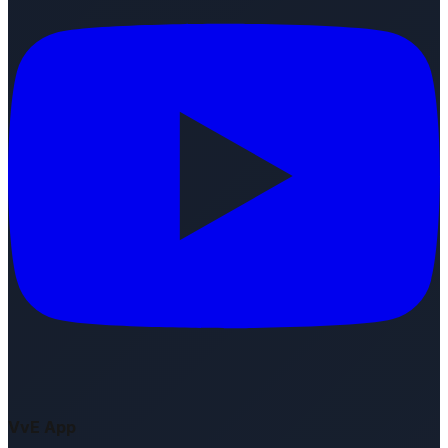
VvE App