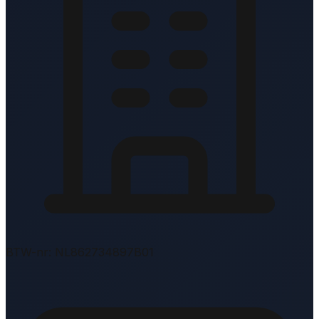
BTW-nr: NL862734897B01