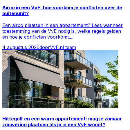
Airco in een VvE: hoe voorkom je conflicten over de
buitenunit?
Een airco plaatsen in een appartement? Lees wanneer
toestemming van de VvE nodig is, welke regels gelden
en hoe je conflicten voorkomt.
...
4 augustus 2026
door
VvE.nl team
Hittegolf en een warm appartement: mag je zomaar
zonwering plaatsen als je in een VvE woont?