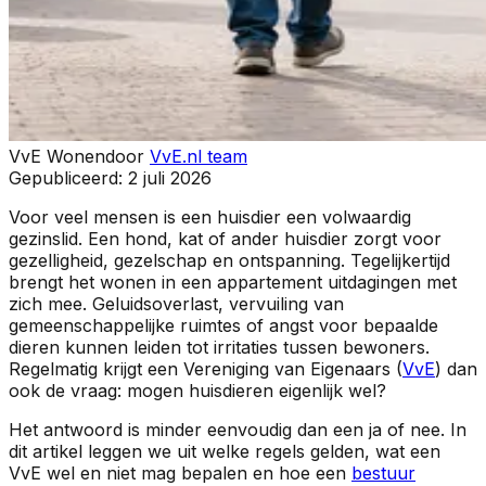
VvE Wonen
door
VvE.nl team
Gepubliceerd:
2 juli 2026
Voor veel mensen is een huisdier een volwaardig
gezinslid. Een hond, kat of ander huisdier zorgt voor
gezelligheid, gezelschap en ontspanning. Tegelijkertijd
brengt het wonen in een appartement uitdagingen met
zich mee. Geluidsoverlast, vervuiling van
gemeenschappelijke ruimtes of angst voor bepaalde
dieren kunnen leiden tot irritaties tussen bewoners.
Regelmatig krijgt een Vereniging van Eigenaars (
VvE
) dan
ook de vraag:
mogen huisdieren eigenlijk wel?
Het antwoord is minder eenvoudig dan een ja of nee. In
dit artikel leggen we uit welke regels gelden, wat een
VvE wel en niet mag bepalen en hoe een
bestuur