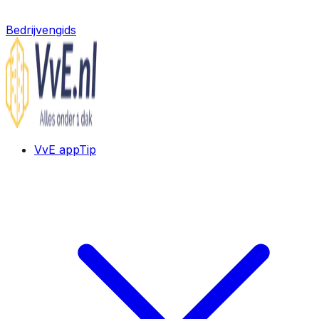
Bedrijvengids
VvE app
Tip