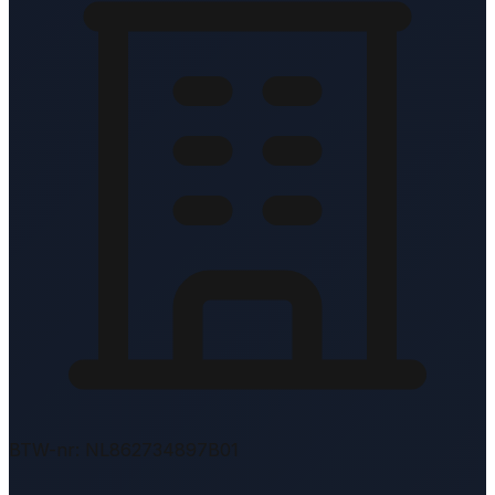
BTW-nr: NL862734897B01