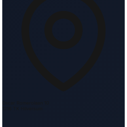
Oscar Romerolaan 10
1216 TK Hilversum