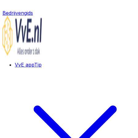
Bedrijvengids
VvE app
Tip