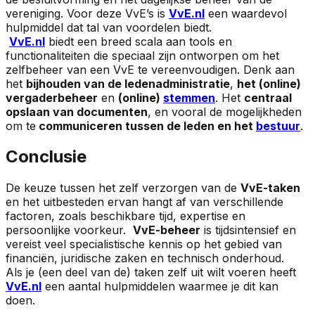
vereniging. Voor deze VvE’s is
V
vE.nl
een waardevol
hulpmiddel dat tal van voordelen biedt.
VvE.nl
biedt een breed scala aan tools en
functionaliteiten die speciaal zijn ontworpen om het
zelfbeheer van een VvE te vereenvoudigen. Denk aan
het
bijhouden van de ledenadministratie
,
het (online)
vergaderbeheer
en
(online)
stemmen
. Het
centraal
opslaan van documenten
, en vooral de mogelijkheden
om te
communiceren tussen de leden en het
bestuur
.
Conclusie
De keuze tussen het zelf verzorgen van de
VvE-taken
en het uitbesteden ervan hangt af van verschillende
factoren, zoals beschikbare tijd, expertise en
persoonlijke voorkeur.
VvE-beheer
is tijdsintensief en
vereist veel specialistische kennis op het gebied van
financiën, juridische zaken en technisch onderhoud.
Als je (een deel van de) taken zelf uit wilt voeren heeft
VvE.nl
een aantal hulpmiddelen waarmee je dit kan
doen.