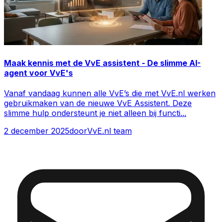
Maak kennis met de VvE assistent - De slimme AI-
agent voor VvE's
Vanaf vandaag kunnen alle VvE’s die met VvE.nl werken
gebruikmaken van de nieuwe VvE Assistent. Deze
slimme hulp ondersteunt je niet alleen bij functi
...
2 december 2025
door
VvE.nl team