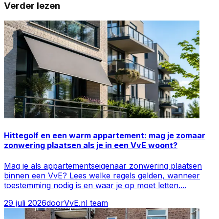
Verder lezen
Hittegolf en een warm appartement: mag je zomaar
zonwering plaatsen als je in een VvE woont?
Mag je als appartementseigenaar zonwering plaatsen
binnen een VvE? Lees welke regels gelden, wanneer
toestemming nodig is en waar je op moet letten.
...
29 juli 2026
door
VvE.nl team