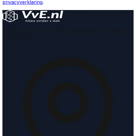
privacyverklaring
.
Wij bieden moderne softwareoplossingen voor effectief
VvE beheer.