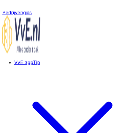
Bedrijvengids
VvE app
Tip