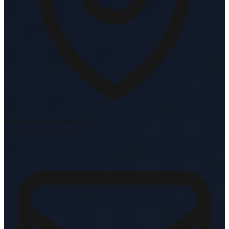
Oscar Romerolaan 10
1216 TK Hilversum