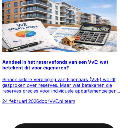
Aandeel in het reservefonds van een VvE: wat
betekent dit voor eigenaren?
Binnen iedere Vereniging van Eigenaars (VvE) wordt
gesproken over reserves. Maar wat betekenen die
reserves precies voor individuele appartementseigen
...
24 februari 2026
door
VvE.nl team