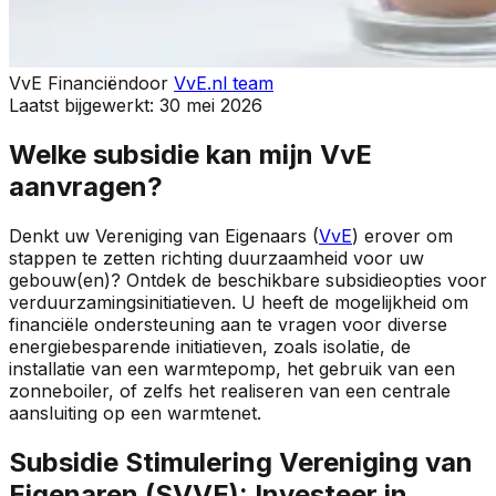
VvE Financiën
door
VvE.nl team
Laatst bijgewerkt:
30 mei 2026
Welke subsidie kan mijn VvE
aanvragen?
Denkt uw Vereniging van Eigenaars (
VvE
) erover om
stappen te zetten richting duurzaamheid voor uw
gebouw(en)? Ontdek de beschikbare subsidieopties voor
verduurzamingsinitiatieven. U heeft de mogelijkheid om
financiële ondersteuning aan te vragen voor diverse
energiebesparende initiatieven, zoals isolatie, de
installatie van een warmtepomp, het gebruik van een
zonneboiler, of zelfs het realiseren van een centrale
aansluiting op een warmtenet.
Subsidie Stimulering Vereniging van
Eigenaren (SVVE): Investeer in