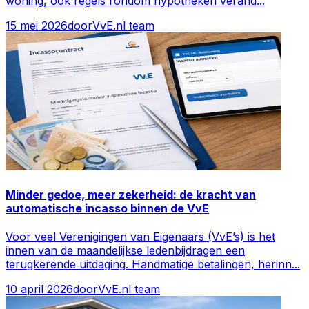
woning, ook regels rondom hypotheken verand
...
15 mei 2026
door
VvE.nl team
Minder gedoe, meer zekerheid: de kracht van
automatische incasso binnen de VvE
Voor veel Verenigingen van Eigenaars (VvE’s) is het
innen van de maandelijkse ledenbijdragen een
terugkerende uitdaging. Handmatige betalingen, herinn
...
10 april 2026
door
VvE.nl team