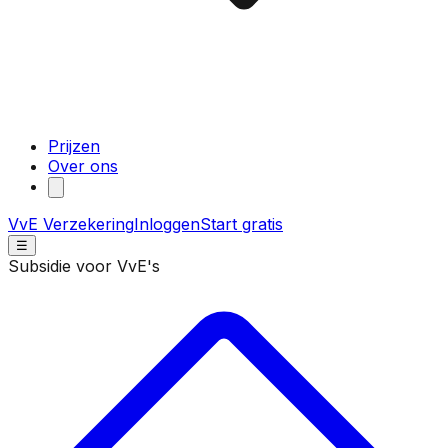
Prijzen
Over ons
VvE Verzekering
Inloggen
Start gratis
☰
Subsidie voor VvE's