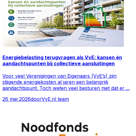
Energiebelasting terugvragen als VvE: kansen én
aandachtspunten bij collectieve aansluitingen
Voor veel Verenigingen van Eigenaars (VvE’s) zijn
stijgende energiekosten al jaren een belangrijk
aandachtspunt. Toch weten veel besturen niet dat er
...
26 mei 2026
door
VvE.nl team