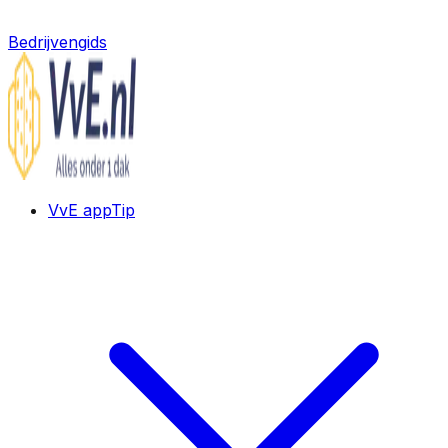
Bedrijvengids
VvE app
Tip