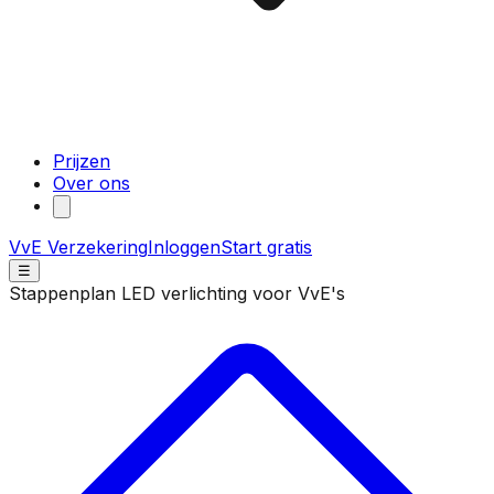
Prijzen
Over ons
VvE Verzekering
Inloggen
Start gratis
☰
Stappenplan LED verlichting voor VvE's