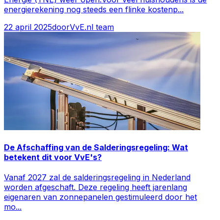
energierekening nog steeds een flinke kostenp
...
22 april 2025
door
VvE.nl team
De Afschaffing van de Salderingsregeling: Wat
betekent dit voor VvE's?
Vanaf 2027 zal de salderingsregeling in Nederland
worden afgeschaft. Deze regeling heeft jarenlang
eigenaren van zonnepanelen gestimuleerd door het
mo
...