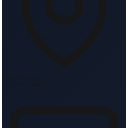
Oscar Romerolaan 10
1216 TK Hilversum