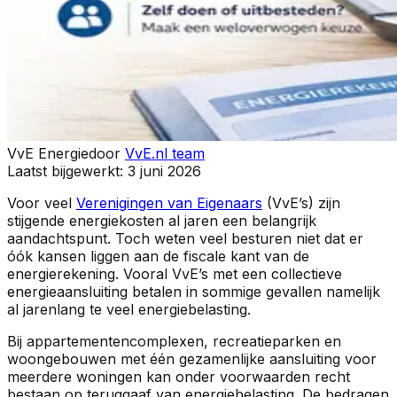
VvE Energie
door
VvE.nl team
Laatst bijgewerkt:
3 juni 2026
Voor veel
Verenigingen van Eigenaars
(VvE’s) zijn
stijgende energiekosten al jaren een belangrijk
aandachtspunt. Toch weten veel besturen niet dat er
óók kansen liggen aan de fiscale kant van de
energierekening. Vooral VvE’s met een collectieve
energieaansluiting betalen in sommige gevallen namelijk
al jarenlang te veel energiebelasting.
Bij appartementencomplexen, recreatieparken en
woongebouwen met één gezamenlijke aansluiting voor
meerdere woningen kan onder voorwaarden recht
bestaan op teruggaaf van energiebelasting. De bedragen