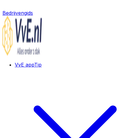
Bedrijvengids
VvE app
Tip