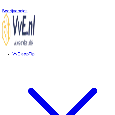
Bedrijvengids
VvE app
Tip