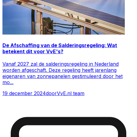
De Afschaffing van de Salderingsregeling: Wat
betekent dit voor VvE's?
Vanaf 2027 zal de salderingsregeling in Nederland
worden afgeschaft. Deze regeling heeft jarenlang
eigenaren van zonnepanelen gestimuleerd door het
mo
...
19 december 2024
door
VvE.nl team