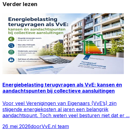
Verder lezen
Energiebelasting terugvragen als VvE: kansen én
aandachtspunten bij collectieve aansluitingen
Voor veel Verenigingen van Eigenaars (VvE’s) zijn
stijgende energiekosten al jaren een belangrijk
aandachtspunt. Toch weten veel besturen niet dat er
...
26 mei 2026
door
VvE.nl team