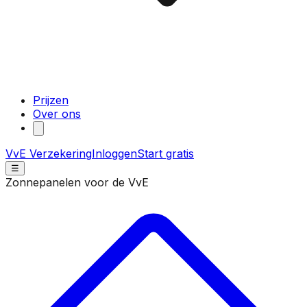
Prijzen
Over ons
VvE Verzekering
Inloggen
Start gratis
☰
Zonnepanelen voor de VvE