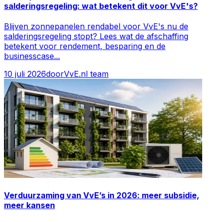
salderingsregeling: wat betekent dit voor VvE's?
Blijven zonnepanelen rendabel voor VvE's nu de
salderingsregeling stopt? Lees wat de afschaffing
betekent voor rendement, besparing en de
businesscase
...
10 juli 2026
door
VvE.nl team
Verduurzaming van VvE’s in 2026: meer subsidie,
meer kansen