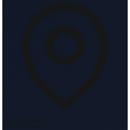
Oscar Romerolaan 10
1216 TK Hilversum