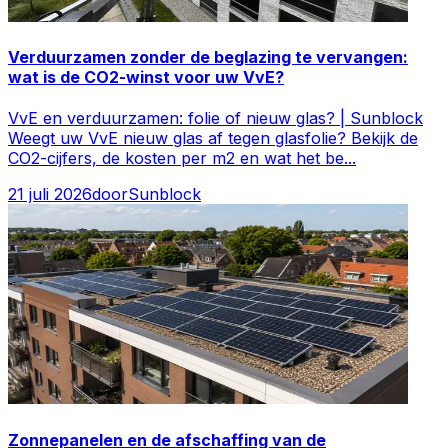
Verduurzamen zonder de beglazing te vervangen:
wat is de CO2-winst voor uw VvE?
VvE en verduurzamen: folie of nieuw glas? | Sunblock
Weegt uw VvE nieuw glas af tegen glasfolie? Bekijk de
CO2-cijfers, de kosten per m2 en wat het be
...
21 juli 2026
door
Sunblock
Zonnepanelen en de afschaffing van de