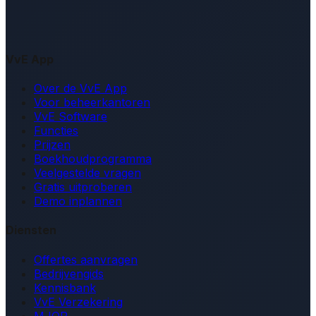
VvE App
Over de VvE App
Voor beheerkantoren
VvE Software
Functies
Prijzen
Boekhoudprogramma
Veelgestelde vragen
Gratis uitproberen
Demo inplannen
Diensten
Offertes aanvragen
Bedrijvengids
Kennisbank
VvE Verzekering
MJOP