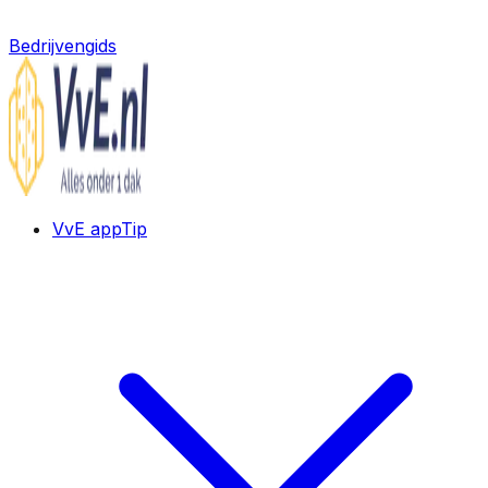
Bedrijvengids
VvE app
Tip