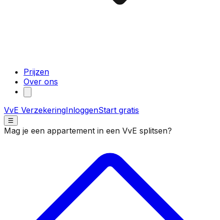
Prijzen
Over ons
VvE Verzekering
Inloggen
Start gratis
☰
Mag je een appartement in een VvE splitsen?