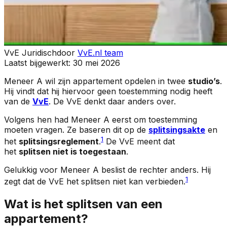
VvE Juridisch
door
VvE.nl team
Laatst bijgewerkt:
30 mei 2026
Meneer A wil zijn appartement opdelen in twee
studio’s
.
Hij vindt dat hij hiervoor geen toestemming nodig heeft
van de
VvE
. De VvE denkt daar anders over.
Volgens hen had Meneer A eerst om toestemming
moeten vragen. Ze baseren dit op de
splitsingsakte
en
1
het
splitsingsreglement
.
De VvE meent dat
het
splitsen niet is toegestaan
.
Gelukkig voor Meneer A beslist de rechter anders. Hij
1
zegt dat de VvE het splitsen niet kan verbieden.
Wat is het splitsen van een
appartement?