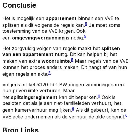
Conclusie
Het is mogelijk een
appartement
binnen een VvE te
5
splitsen als dit volgens de regels kan.
Je moet soms
toestemming van de VvE krijgen. Ook
5
een
omgevingsvergunning
is nodig.
Het zorgvuldig volgen van regels maakt het
splitsen
van een appartement
nuttig. Dit kan helpen bij het
5
maken van extra
woonruimte
.
Maar regels van de VvE
kunnen het proces anders maken. Dit hangt af van hun
5
eigen regels en akte.
Volgens artikel 5:120 lid 1 BW mogen woningeigenaren
hun privéruimte verhuren. Maar
6
het
splitsingsreglement
kan dit beperken.
Ook is
besloten dat als je aan niet-familieleden verhuurt, het
6
geen kamerverhuur mag lijken.
Als dit gebeurt, kan de
6
VvE actie ondernemen als de verhuur de akte schendt.
Bron Links