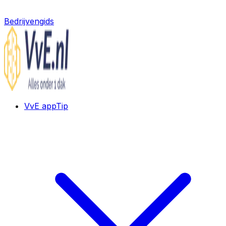
Bedrijvengids
VvE app
Tip