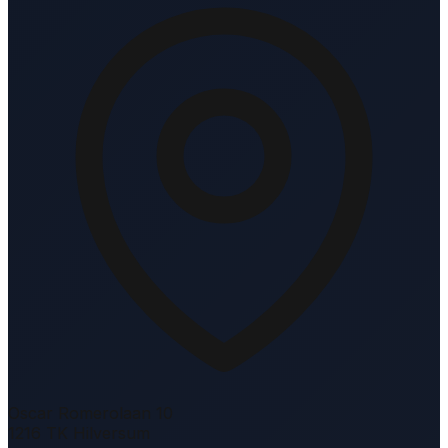
Oscar Romerolaan 10
1216 TK Hilversum