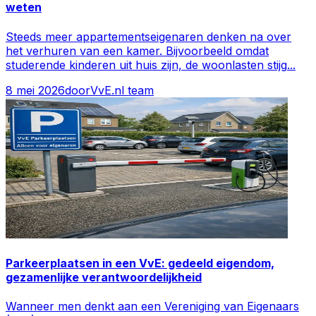
weten
Steeds meer appartementseigenaren denken na over
het verhuren van een kamer. Bijvoorbeeld omdat
studerende kinderen uit huis zijn, de woonlasten stijg
...
8 mei 2026
door
VvE.nl team
Parkeerplaatsen in een VvE: gedeeld eigendom,
gezamenlijke verantwoordelijkheid
Wanneer men denkt aan een Vereniging van Eigenaars