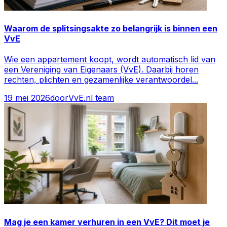
Waarom de splitsingsakte zo belangrijk is binnen een
VvE
Wie een appartement koopt, wordt automatisch lid van
een Vereniging van Eigenaars (VvE). Daarbij horen
rechten, plichten en gezamenlijke verantwoordel
...
19 mei 2026
door
VvE.nl team
Mag je een kamer verhuren in een VvE? Dit moet je