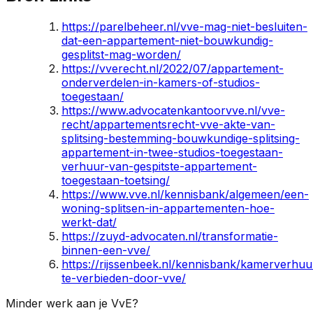
https://parelbeheer.nl/vve-mag-niet-besluiten-
dat-een-appartement-niet-bouwkundig-
gesplitst-mag-worden/
https://vverecht.nl/2022/07/appartement-
onderverdelen-in-kamers-of-studios-
toegestaan/
https://www.advocatenkantoorvve.nl/vve-
recht/appartementsrecht-vve-akte-van-
splitsing-bestemming-bouwkundige-splitsing-
appartement-in-twee-studios-toegestaan-
verhuur-van-gespitste-appartement-
toegestaan-toetsing/
https://www.vve.nl/kennisbank/algemeen/een-
woning-splitsen-in-appartementen-hoe-
werkt-dat/
https://zuyd-advocaten.nl/transformatie-
binnen-een-vve/
https://rijssenbeek.nl/kennisbank/kamerverhuu
te-verbieden-door-vve/
Minder werk aan je VvE?