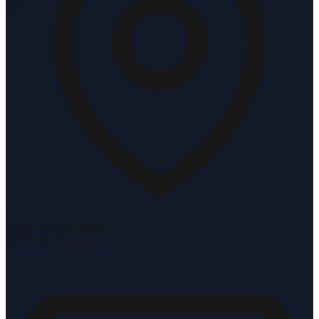
Oscar Romerolaan 10
1216 TK Hilversum