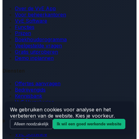
Over de VvE App
Voor beheerkantoren
VvE Software
Functies
Prijzen
Boekhoudprogramma
Veelgestelde vragen
Gratis uitproberen
Demo inplannen
Diensten
Offertes aanvragen
Bedrijvengids
Kennisbank
VvE Verzekering
MJOP
We gebruiken cookies voor analyse en het
verbeteren van de website. Kies je voorkeur.
Kennisbank
Alleen noodzakelijk
Ik wil een goed werkende website
VvE Software