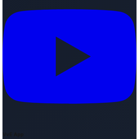
VvE App