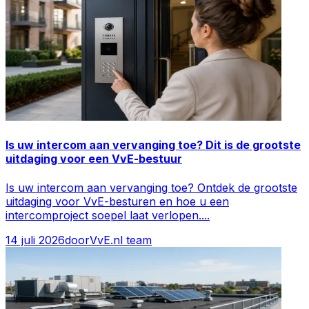
Is uw intercom aan vervanging toe? Dit is de grootste
uitdaging voor een VvE-bestuur
Is uw intercom aan vervanging toe? Ontdek de grootste
uitdaging voor VvE-besturen en hoe u een
intercomproject soepel laat verlopen.
...
14 juli 2026
door
VvE.nl team