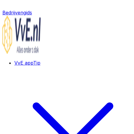
Bedrijvengids
VvE app
Tip