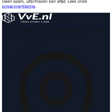
Geen spam, uitschrijven kan altijd. Lees onze
privacyverklaring
.
Wij bieden moderne softwareoplossingen voor effectief
VvE beheer.