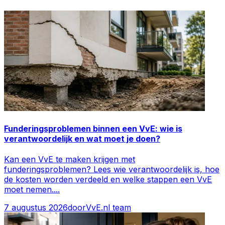
Funderingsproblemen binnen een VvE: wie is
verantwoordelijk en wat moet je doen?
Kan een VvE te maken krijgen met
funderingsproblemen? Lees wie verantwoordelijk is, hoe
de kosten worden verdeeld en welke stappen een VvE
moet nemen.
...
7 augustus 2026
door
VvE.nl team