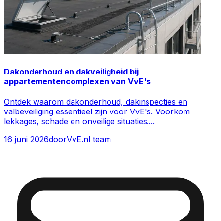
Dakonderhoud en dakveiligheid bij
appartementencomplexen van VvE's
Ontdek waarom dakonderhoud, dakinspecties en
valbeveiliging essentieel zijn voor VvE's. Voorkom
lekkages, schade en onveilige situaties.
...
16 juni 2026
door
VvE.nl team