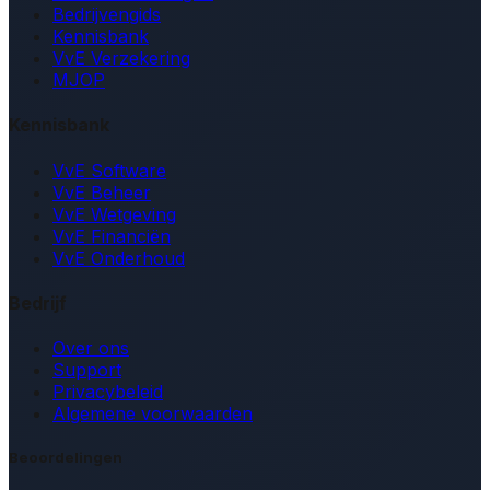
Bedrijvengids
Kennisbank
VvE Verzekering
MJOP
Kennisbank
VvE Software
VvE Beheer
VvE Wetgeving
VvE Financiën
VvE Onderhoud
Bedrijf
Over ons
Support
Privacybeleid
Algemene voorwaarden
Beoordelingen