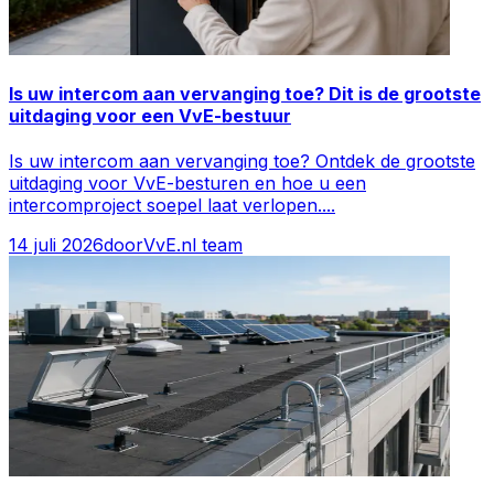
Is uw intercom aan vervanging toe? Dit is de grootste
uitdaging voor een VvE-bestuur
Is uw intercom aan vervanging toe? Ontdek de grootste
uitdaging voor VvE-besturen en hoe u een
intercomproject soepel laat verlopen.
...
14 juli 2026
door
VvE.nl team