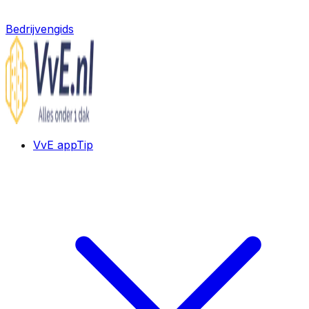
Bedrijvengids
VvE app
Tip