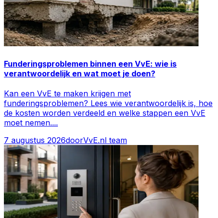
Funderingsproblemen binnen een VvE: wie is
verantwoordelijk en wat moet je doen?
Kan een VvE te maken krijgen met
funderingsproblemen? Lees wie verantwoordelijk is, hoe
de kosten worden verdeeld en welke stappen een VvE
moet nemen.
...
7 augustus 2026
door
VvE.nl team