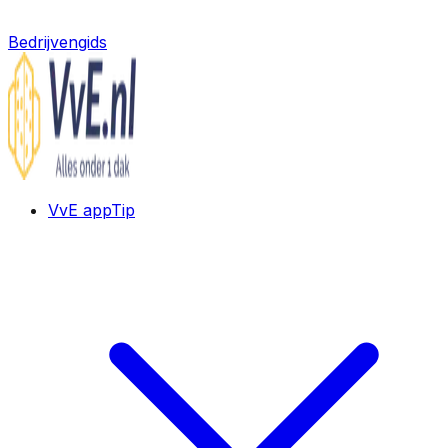
Bedrijvengids
VvE app
Tip