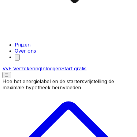
Prijzen
Over ons
VvE Verzekering
Inloggen
Start gratis
☰
Hoe het energielabel en de startersvrijstelling de
maximale hypotheek beïnvloeden