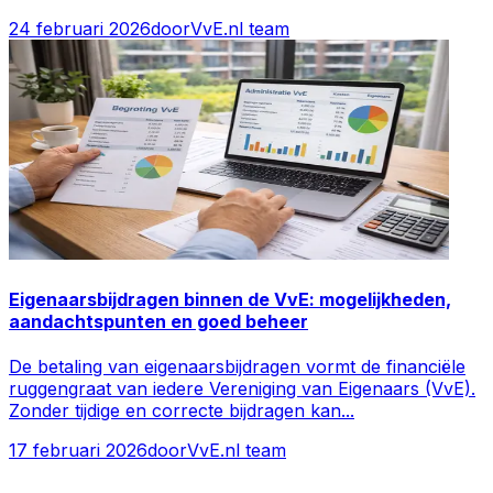
24 februari 2026
door
VvE.nl team
Eigenaarsbijdragen binnen de VvE: mogelijkheden,
aandachtspunten en goed beheer
De betaling van eigenaarsbijdragen vormt de financiële
ruggengraat van iedere Vereniging van Eigenaars (VvE).
Zonder tijdige en correcte bijdragen kan
...
17 februari 2026
door
VvE.nl team