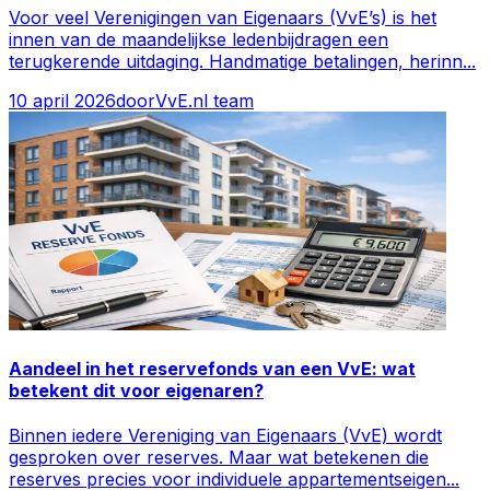
Voor veel Verenigingen van Eigenaars (VvE’s) is het
innen van de maandelijkse ledenbijdragen een
terugkerende uitdaging. Handmatige betalingen, herinn
...
10 april 2026
door
VvE.nl team
Aandeel in het reservefonds van een VvE: wat
betekent dit voor eigenaren?
Binnen iedere Vereniging van Eigenaars (VvE) wordt
gesproken over reserves. Maar wat betekenen die
reserves precies voor individuele appartementseigen
...