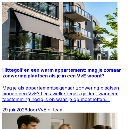
Hittegolf en een warm appartement: mag je zomaar
zonwering plaatsen als je in een VvE woont?
Mag je als appartementseigenaar zonwering plaatsen
binnen een VvE? Lees welke regels gelden, wanneer
toestemming nodig is en waar je op moet letten.
...
29 juli 2026
door
VvE.nl team