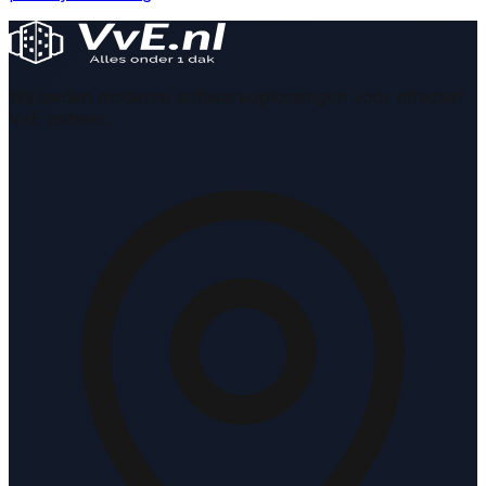
Wij bieden moderne softwareoplossingen voor effectief
VvE beheer.