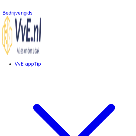
Bedrijvengids
VvE app
Tip