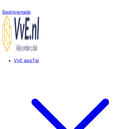
Bedrijvengids
VvE app
Tip