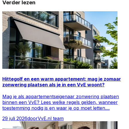
Verder lezen
Hittegolf en een warm appartement: mag je zomaar
zonwering plaatsen als je in een VvE woont?
Mag je als appartementseigenaar zonwering plaatsen
binnen een VvE? Lees welke regels gelden, wanneer
toestemming nodig is en waar je op moet letten.
...
29 juli 2026
door
VvE.nl team