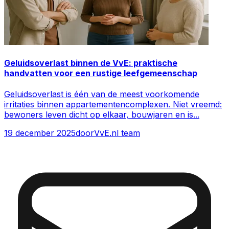
Geluidsoverlast binnen de VvE: praktische
handvatten voor een rustige leefgemeenschap
Geluidsoverlast is één van de meest voorkomende
irritaties binnen appartementencomplexen. Niet vreemd:
bewoners leven dicht op elkaar, bouwjaren en is
...
19 december 2025
door
VvE.nl team