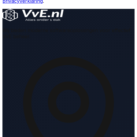
privacyverklaring
.
Wij bieden moderne softwareoplossingen voor effectief
VvE beheer.