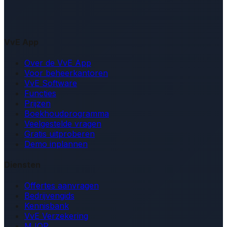
VvE App
Over de VvE App
Voor beheerkantoren
VvE Software
Functies
Prijzen
Boekhoudprogramma
Veelgestelde vragen
Gratis uitproberen
Demo inplannen
Diensten
Offertes aanvragen
Bedrijvengids
Kennisbank
VvE Verzekering
MJOP