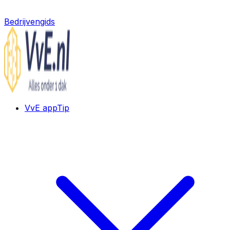
Bedrijvengids
VvE app
Tip