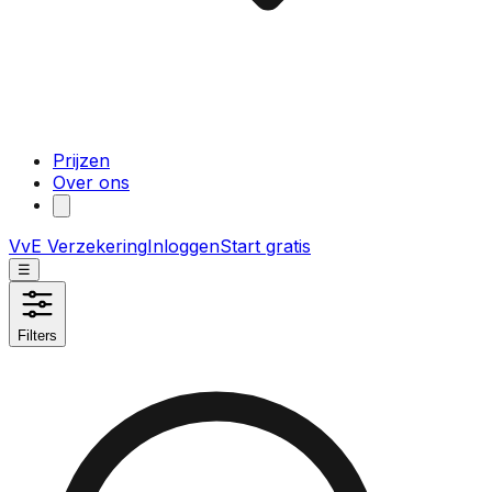
Prijzen
Over ons
VvE Verzekering
Inloggen
Start gratis
☰
Filters