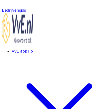
Bedrijvengids
VvE app
Tip