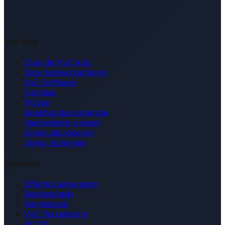
VvE App
Over de VvE App
Voor beheerkantoren
VvE Software
Functies
Prijzen
Boekhoudprogramma
Veelgestelde vragen
Gratis uitproberen
Demo inplannen
Diensten
Offertes aanvragen
Bedrijvengids
Kennisbank
VvE Verzekering
MJOP