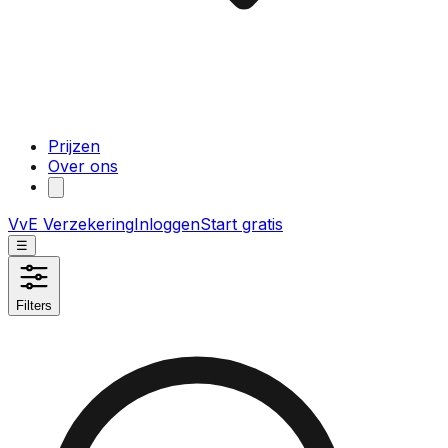
Prijzen
Over ons
VvE Verzekering
Inloggen
Start gratis
☰
Filters