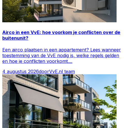
Airco in een VvE: hoe voorkom je conflicten over de
buitenunit?
Een airco plaatsen in een appartement? Lees wanneer
toestemming van de VvE nodig is, welke regels gelden
en hoe je conflicten voorkomt.
...
4 augustus 2026
door
VvE.nl team