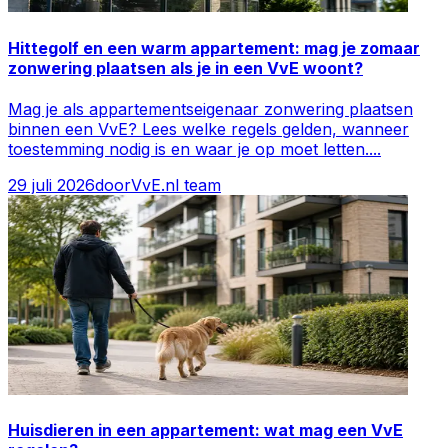
Hittegolf en een warm appartement: mag je zomaar
zonwering plaatsen als je in een VvE woont?
Mag je als appartementseigenaar zonwering plaatsen
binnen een VvE? Lees welke regels gelden, wanneer
toestemming nodig is en waar je op moet letten.
...
29 juli 2026
door
VvE.nl team
Huisdieren in een appartement: wat mag een VvE