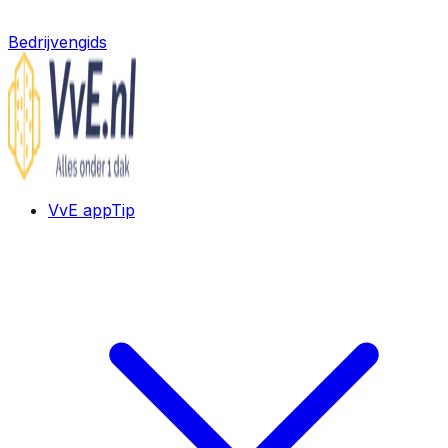
Bedrijvengids
VvE app
Tip