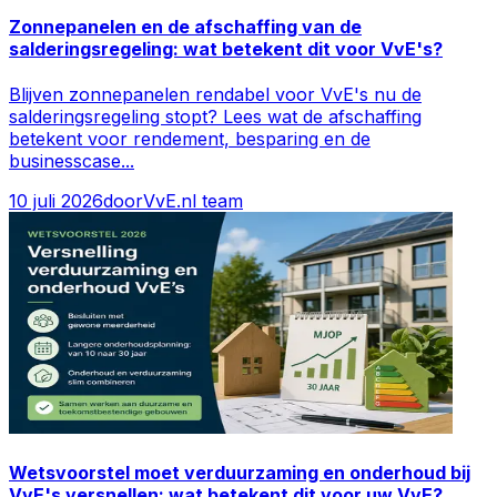
Zonnepanelen en de afschaffing van de
salderingsregeling: wat betekent dit voor VvE's?
Blijven zonnepanelen rendabel voor VvE's nu de
salderingsregeling stopt? Lees wat de afschaffing
betekent voor rendement, besparing en de
businesscase
...
10 juli 2026
door
VvE.nl team
Wetsvoorstel moet verduurzaming en onderhoud bij
VvE's versnellen: wat betekent dit voor uw VvE?