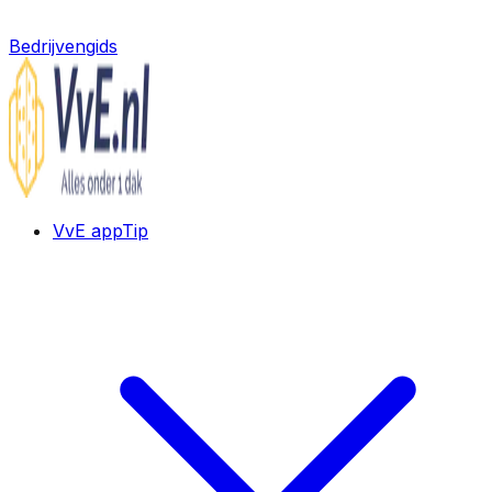
Bedrijvengids
VvE app
Tip