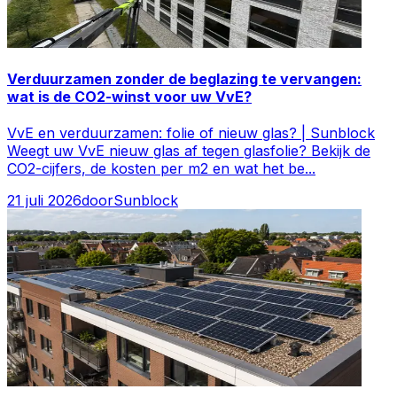
Verduurzamen zonder de beglazing te vervangen:
wat is de CO2-winst voor uw VvE?
VvE en verduurzamen: folie of nieuw glas? | Sunblock
Weegt uw VvE nieuw glas af tegen glasfolie? Bekijk de
CO2-cijfers, de kosten per m2 en wat het be
...
21 juli 2026
door
Sunblock