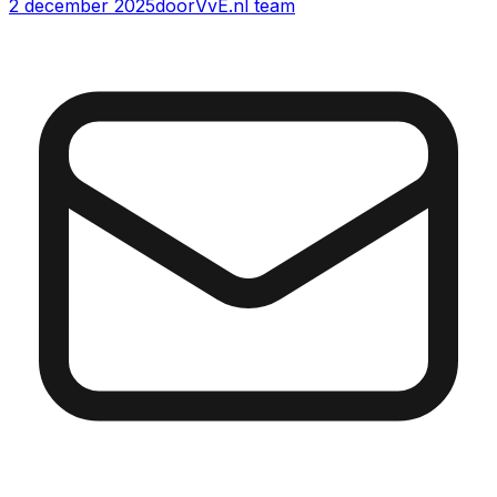
2 december 2025
door
VvE.nl team