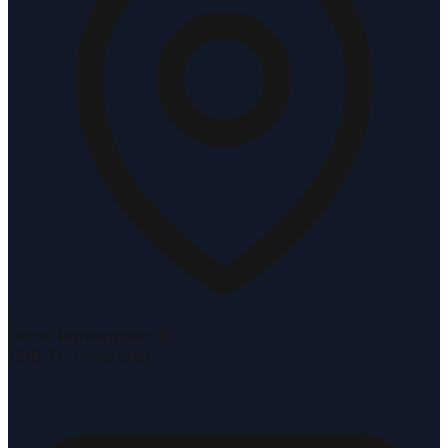
Oscar Romerolaan 10
1216 TK Hilversum