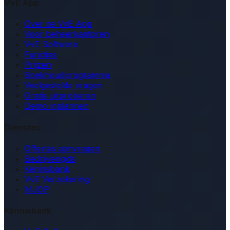
VvE App
Over de VvE App
Voor beheerkantoren
VvE Software
Functies
Prijzen
Boekhoudprogramma
Veelgestelde vragen
Gratis uitproberen
Demo inplannen
Diensten
Offertes aanvragen
Bedrijvengids
Kennisbank
VvE Verzekering
MJOP
Kennisbank