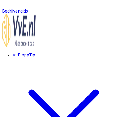
Bedrijvengids
VvE app
Tip