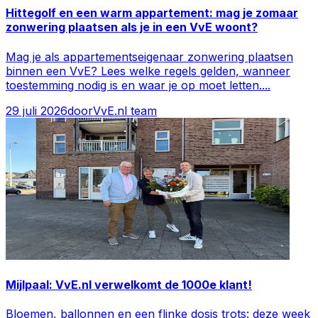
Hittegolf en een warm appartement: mag je zomaar
zonwering plaatsen als je in een VvE woont?
Mag je als appartementseigenaar zonwering plaatsen
binnen een VvE? Lees welke regels gelden, wanneer
toestemming nodig is en waar je op moet letten.
...
29 juli 2026
door
VvE.nl team
Mijlpaal: VvE.nl verwelkomt de 1000e klant!
Bloemen, ballonnen en een flinke dosis trots: deze week