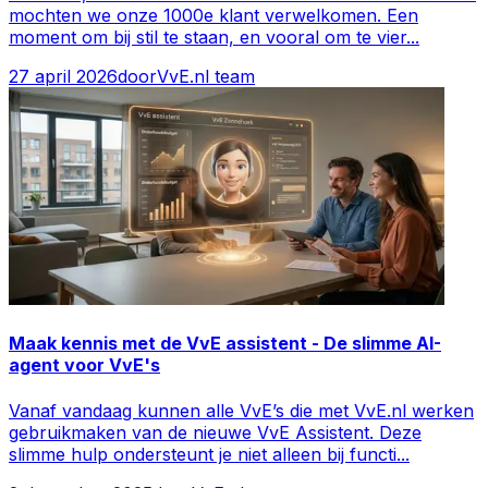
mochten we onze 1000e klant verwelkomen. Een
moment om bij stil te staan, en vooral om te vier
...
27 april 2026
door
VvE.nl team
Maak kennis met de VvE assistent - De slimme AI-
agent voor VvE's
Vanaf vandaag kunnen alle VvE’s die met VvE.nl werken
gebruikmaken van de nieuwe VvE Assistent. Deze
slimme hulp ondersteunt je niet alleen bij functi
...