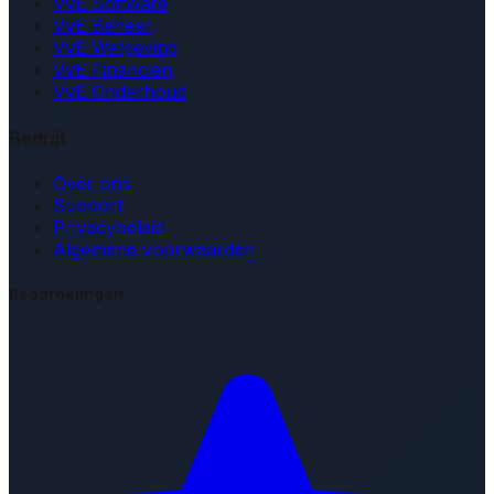
VvE Software
VvE Beheer
VvE Wetgeving
VvE Financiën
VvE Onderhoud
Bedrijf
Over ons
Support
Privacybeleid
Algemene voorwaarden
Beoordelingen