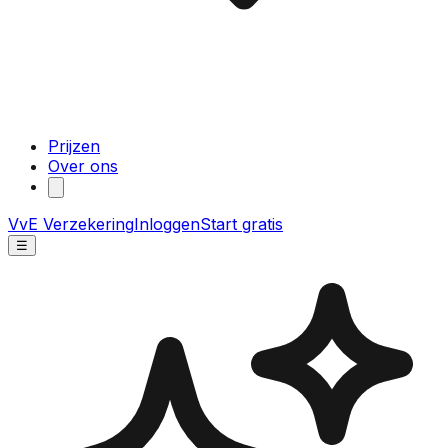
Prijzen
Over ons
VvE Verzekering
Inloggen
Start gratis
☰