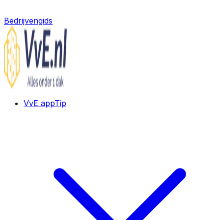
Bedrijvengids
VvE app
Tip