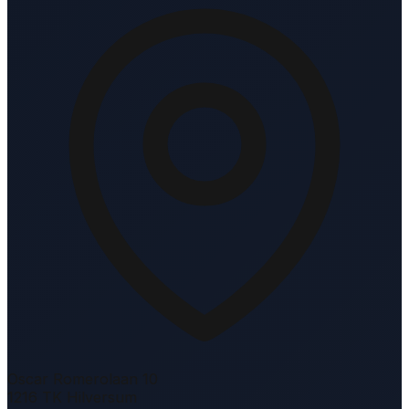
Oscar Romerolaan 10
1216 TK Hilversum