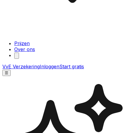
Prijzen
Over ons
VvE Verzekering
Inloggen
Start gratis
☰