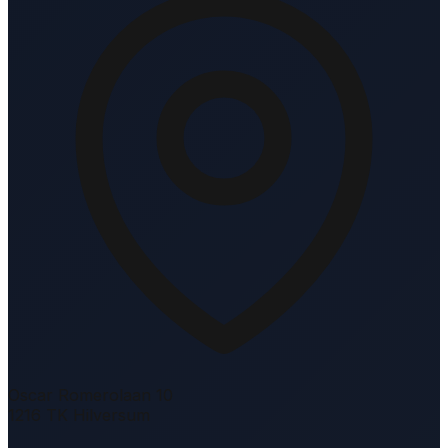
Oscar Romerolaan 10
1216 TK Hilversum