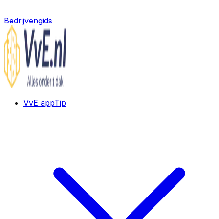
Bedrijvengids
VvE app
Tip