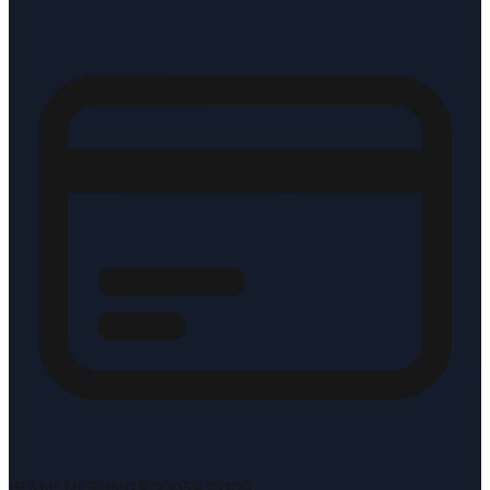
IBAN: NL51INGB0005822109