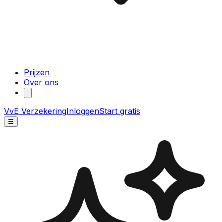
Prijzen
Over ons
VvE Verzekering
Inloggen
Start gratis
☰