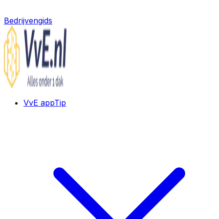
Bedrijvengids
VvE app
Tip