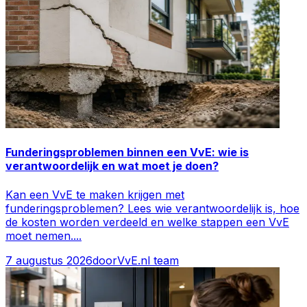
Funderingsproblemen binnen een VvE: wie is
verantwoordelijk en wat moet je doen?
Kan een VvE te maken krijgen met
funderingsproblemen? Lees wie verantwoordelijk is, hoe
de kosten worden verdeeld en welke stappen een VvE
moet nemen.
...
7 augustus 2026
door
VvE.nl team