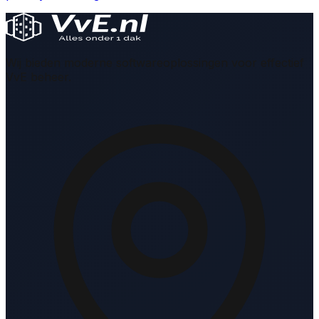
Wij bieden moderne softwareoplossingen voor effectief
VvE beheer.