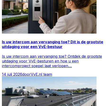
Is uw intercom aan vervanging toe? Dit is de grootste
uitdaging voor een VvE-bestuur
Is uw intercom aan vervanging toe? Ontdek de grootste
uitdaging voor VvE-besturen en hoe u een
intercomproject soepel laat verlopen.
...
14 juli 2026
door
VvE.nl team