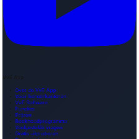
VvE App
Over de VvE App
Voor beheerkantoren
VvE Software
Functies
Prijzen
Boekhoudprogramma
Veelgestelde vragen
Gratis uitproberen