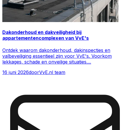
Dakonderhoud en dakveiligheid bij
appartementencomplexen van VvE's
Ontdek waarom dakonderhoud, dakinspecties en
valbeveiliging essentieel zijn voor VvE's. Voorkom
lekkages, schade en onveilige situaties.
...
16 juni 2026
door
VvE.nl team