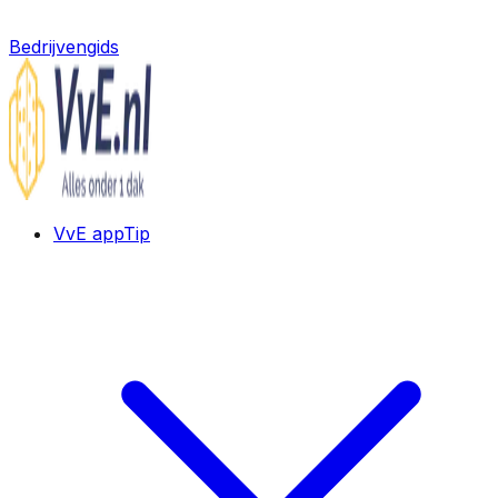
Bedrijvengids
VvE app
Tip