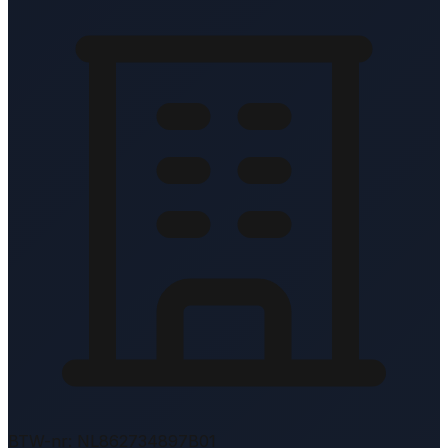
BTW-nr: NL862734897B01