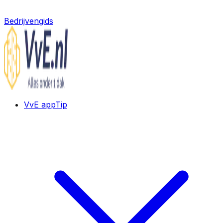
Bedrijvengids
VvE app
Tip