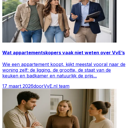
Wat appartementskopers vaak niet weten over VvE’s
Wie een appartement koopt, kijkt meestal vooral naar de
woning zelf: de ligging, de grootte, de staat van de
keuken en badkamer en natuurlijk de prijs
...
17 maart 2026
door
VvE.nl team