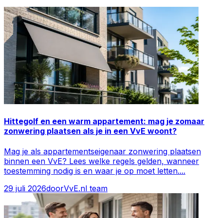
Hittegolf en een warm appartement: mag je zomaar
zonwering plaatsen als je in een VvE woont?
Mag je als appartementseigenaar zonwering plaatsen
binnen een VvE? Lees welke regels gelden, wanneer
toestemming nodig is en waar je op moet letten.
...
29 juli 2026
door
VvE.nl team