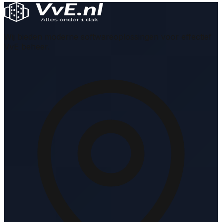
Wij bieden moderne softwareoplossingen voor effectief
VvE beheer.