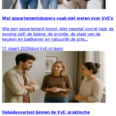
Wat appartementskopers vaak niet weten over VvE’s
Wie een appartement koopt, kijkt meestal vooral naar de
woning zelf: de ligging, de grootte, de staat van de
keuken en badkamer en natuurlijk de prijs
...
17 maart 2026
door
VvE.nl team
Geluidsoverlast binnen de VvE: praktische