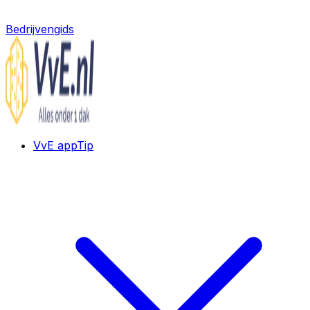
Bedrijvengids
VvE app
Tip