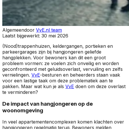
Algemeen
door
VvE.nl team
Laatst bijgewerkt:
30 mei 2026
(Nood)trappenhuizen, keldergangen, portieken en
parkeergarages zijn bij hangjongeren geliefde
hangplekken. Voor bewoners kan dit een groot
probleem vormen: ze voelen zich onveilig en worden
geconfronteerd met geluidsoverlast, vervuiling en zelfs
vernielingen.
VvE
-besturen en beheerders staan vaak
voor een lastige taak om deze problematiek aan te
pakken. Maar wat kun je als
VvE
doen om deze overlast
te verminderen?
De impact van hangjongeren op de
woonomgeving
In veel appartementencomplexen komen klachten over
hangjongeren regelmatig terug. Bewoners melden