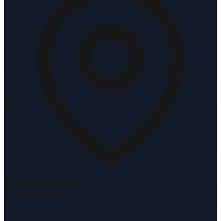
Oscar Romerolaan 10
1216 TK Hilversum