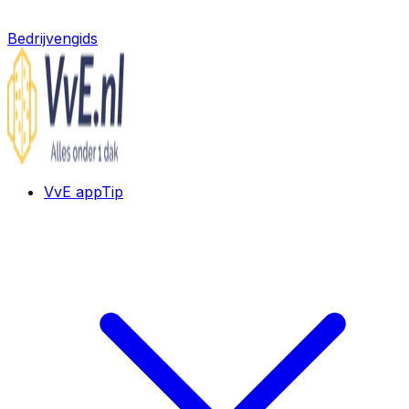
Bedrijvengids
VvE app
Tip