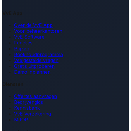
VvE App
Over de VvE App
Voor beheerkantoren
VvE Software
Functies
Prijzen
Boekhoudprogramma
Veelgestelde vragen
Gratis uitproberen
Demo inplannen
Diensten
Offertes aanvragen
Bedrijvengids
Kennisbank
VvE Verzekering
MJOP