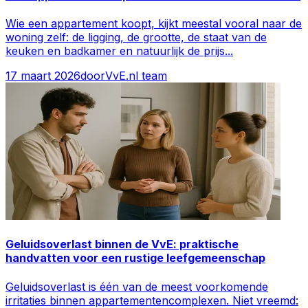
Wie een appartement koopt, kijkt meestal vooral naar de
woning zelf: de ligging, de grootte, de staat van de
keuken en badkamer en natuurlijk de prijs
...
17 maart 2026
door
VvE.nl team
Geluidsoverlast binnen de VvE: praktische
handvatten voor een rustige leefgemeenschap
Geluidsoverlast is één van de meest voorkomende
irritaties binnen appartementencomplexen. Niet vreemd: