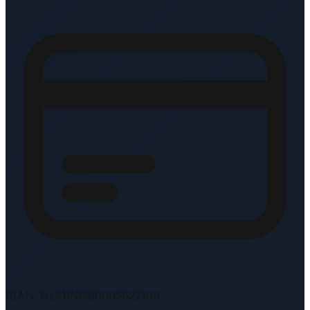
IBAN: NL51INGB0005822109