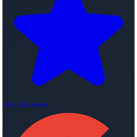
4,6
/5 •
275
reviews