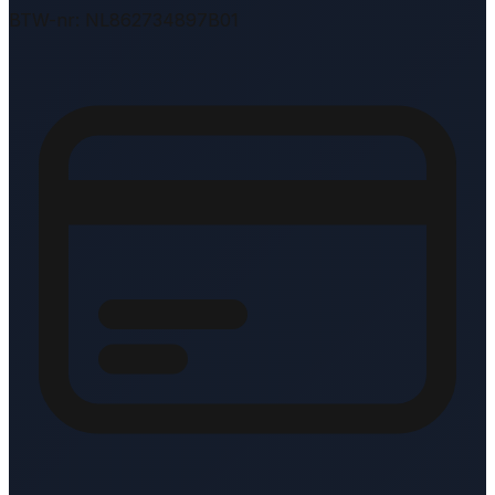
BTW-nr: NL862734897B01