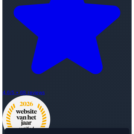
4,6
/5 •
68
reviews