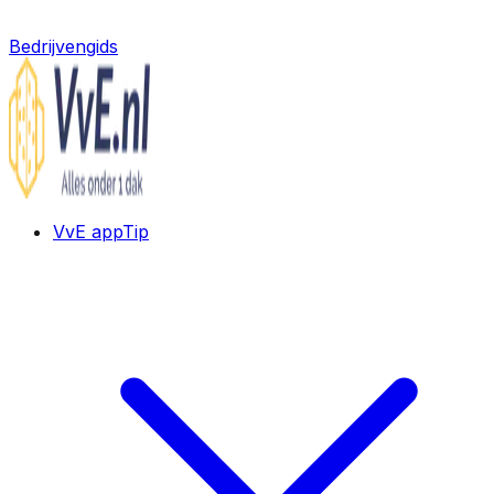
Bedrijvengids
VvE app
Tip