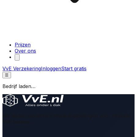
Prijzen
Over ons
VvE Verzekering
Inloggen
Start gratis
☰
Bedrijf laden…
Wij bieden moderne softwareoplossingen voor effectief
VvE beheer.