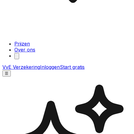
Prijzen
Over ons
VvE Verzekering
Inloggen
Start gratis
☰