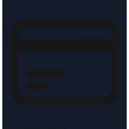
IBAN: NL51INGB0005822109