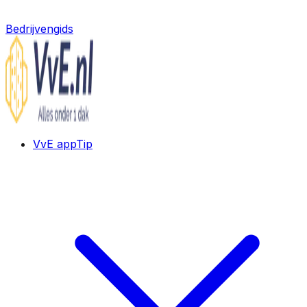
Bedrijvengids
VvE app
Tip