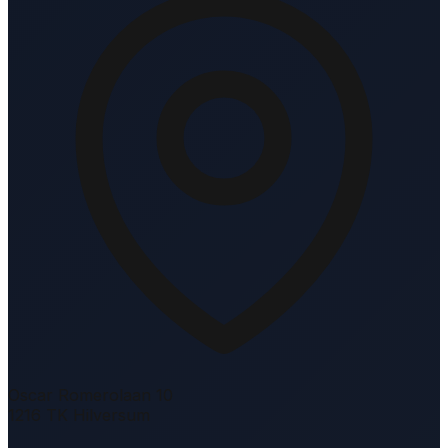
Oscar Romerolaan 10
1216 TK Hilversum