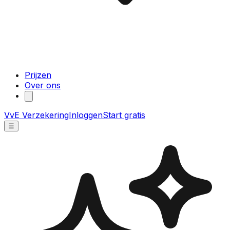
Prijzen
Over ons
VvE Verzekering
Inloggen
Start gratis
☰