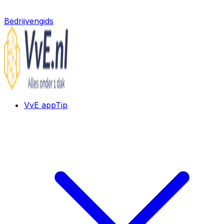
Bedrijvengids
VvE app
Tip