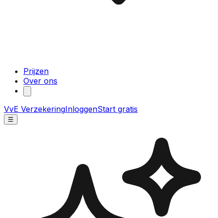
Prijzen
Over ons
VvE Verzekering
Inloggen
Start gratis
☰