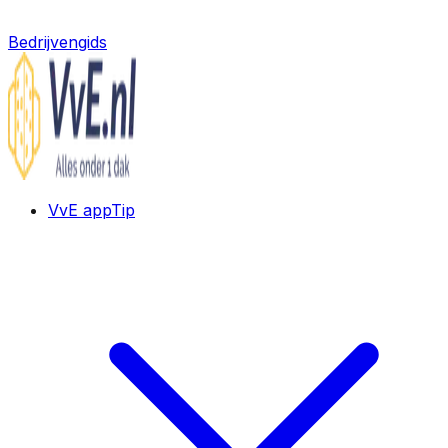
Bedrijvengids
VvE app
Tip