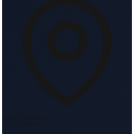
Oscar Romerolaan 10
1216 TK Hilversum