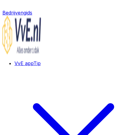
Bedrijvengids
VvE app
Tip