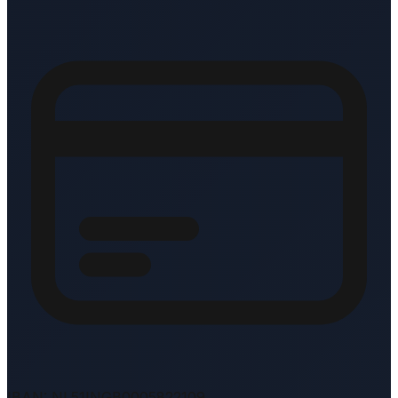
IBAN: NL51INGB0005822109