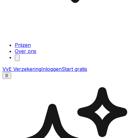
Prijzen
Over ons
VvE Verzekering
Inloggen
Start gratis
☰