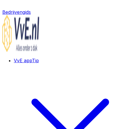
Bedrijvengids
VvE app
Tip