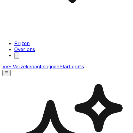
Prijzen
Over ons
VvE Verzekering
Inloggen
Start gratis
☰