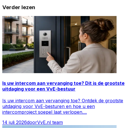
Verder lezen
Is uw intercom aan vervanging toe? Dit is de grootste
uitdaging voor een VvE-bestuur
Is uw intercom aan vervanging toe? Ontdek de grootste
uitdaging voor VvE-besturen en hoe u een
intercomproject soepel laat verlopen.
...
14 juli 2026
door
VvE.nl team