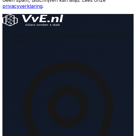
Geen spam, uitschrijven kan altijd. Lees onze
privacyverklaring
.
Wij bieden moderne softwareoplossingen voor effectief
VvE beheer.