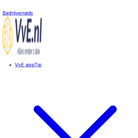
Bedrijvengids
VvE app
Tip