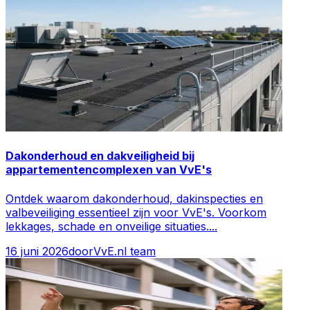
Dakonderhoud en dakveiligheid bij
appartementencomplexen van VvE's
Ontdek waarom dakonderhoud, dakinspecties en
valbeveiliging essentieel zijn voor VvE's. Voorkom
lekkages, schade en onveilige situaties.
...
16 juni 2026
door
VvE.nl team