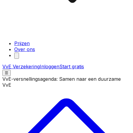
Prijzen
Over ons
VvE Verzekering
Inloggen
Start gratis
☰
VvE-versnellingsagenda: Samen naar een duurzame
VvE