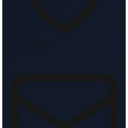
Oscar Romerolaan 10
1216 TK Hilversum