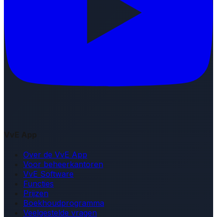
VvE App
Over de VvE App
Voor beheerkantoren
VvE Software
Functies
Prijzen
Boekhoudprogramma
Veelgestelde vragen