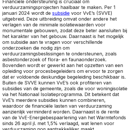
Financiële ondersteuning is cruciaal om
verduurzamingsprojecten haalbaar te maken. Per 1
januari 2024 wordt de
subsidie
voor VvE’s (SVVE)
uitgebreid. Deze uitbreiding omvat onder andere het
verlagen van de minimale isolatiewaarden voor
monumentale gebouwen, zodat deze beter aansluiten bij
het karakter van het gebouw. Daarnaast is het mogelijk
om subsidie aan te vragen voor verschillende
onderzoeken die nodig zijn om
verduurzamingsbeslissingen te ondersteunen, zoals
asbestonderzoek of flora- en faunaonderzoek.
Bovendien wordt er gewerkt aan het opzetten van een
opleiding voor procesbegeleiders om ervoor te zorgen
dat er voldoende deskundige begeleiding beschikbaar is.
Buiten de SVVE kunnen VvE’s ook profiteren van
subsidies van de gemeente, zoals die voor woningisolatie
via het Nationaal Isolatieprogramma. Dit betekent dat
VvE’s meerdere subsidies kunnen combineren,
waardoor de financiële lasten van verduurzaming
aanzienlijk verminderd worden. Daarnaast is de rente
van de VvE-Energiebespaarlening van het Warmtefonds
sinds 26 april jl. met 1,5% verlaagd, wat lenen voor
verduurzaming nog aantrekkelijker maakt.