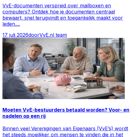
VvE-documenten verspreid over mailboxen en
computers? Ontdek hoe je documenten centraal
bewaart, snel terugvindt en toegankelijk maakt voor
leden.
...
17 juli 2026
door
VvE.nl team
Moeten VvE-bestuurders betaald worden? Voor- en
nadelen op een rij
Binnen veel Verenigingen van Eigenaars (VvE’s) wordt
het steeds moeilijker om mensen te vinden die in het