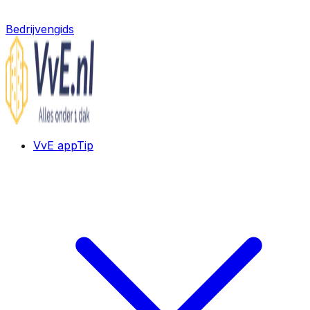
Bedrijvengids
VvE app
Tip