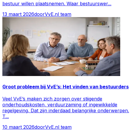
bestuur willen plaatsnemen. Waar bestuurswer
...
13 maart 2026
door
VvE.nl team
Groot probleem bij VvE’s: Het vinden van bestuurders
Veel VvE’s maken zich zorgen over stijgende
onderhoudskosten, verduurzaming of ingewikkelde
regelgeving. Dat zijn inderdaad belangrijke onderwerpen.
T
...
10 maart 2026
door
VvE.nl team