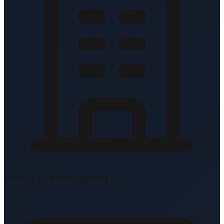
BTW-nr: NL862734897B01