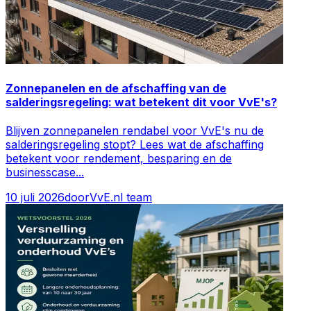
Zonnepanelen en de afschaffing van de
salderingsregeling: wat betekent dit voor VvE's?
Blijven zonnepanelen rendabel voor VvE's nu de
salderingsregeling stopt? Lees wat de afschaffing
betekent voor rendement, besparing en de
businesscase
...
10 juli 2026
door
VvE.nl team