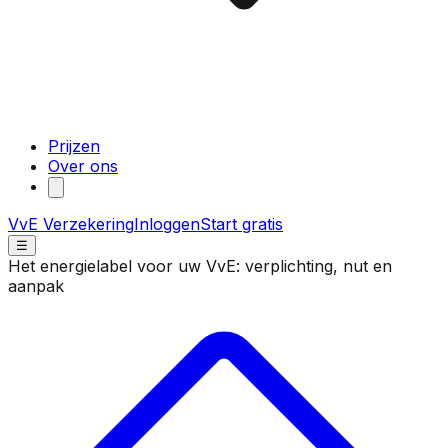
Prijzen
Over ons
VvE Verzekering
Inloggen
Start gratis
☰
Het energielabel voor uw VvE: verplichting, nut en
aanpak