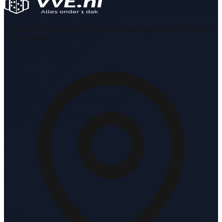
Wij bieden moderne softwareoplossingen voor effectief
VvE beheer.