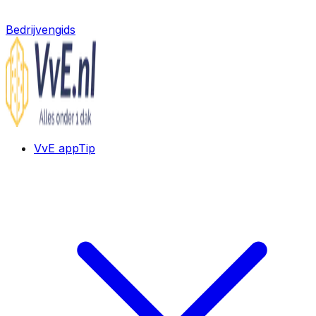
Bedrijvengids
VvE app
Tip