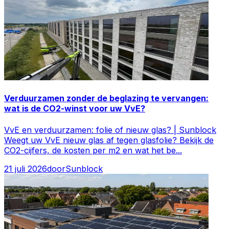
Verduurzamen zonder de beglazing te vervangen:
wat is de CO2-winst voor uw VvE?
VvE en verduurzamen: folie of nieuw glas? | Sunblock
Weegt uw VvE nieuw glas af tegen glasfolie? Bekijk de
CO2-cijfers, de kosten per m2 en wat het be
...
21 juli 2026
door
Sunblock