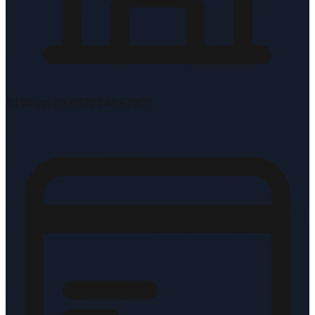
BTW-nr: NL862734897B01