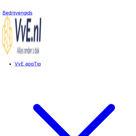
Bedrijvengids
VvE app
Tip