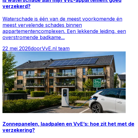
verzekerd?
Waterschade is één van de meest voorkomende én
meest vervelende schades binnen
appartementencomplexen. Een lekkende leiding, een
overstromende badkame
...
22 mei 2026
door
VvE.nl team
Zonnepanelen, laadpalen en VvE’s: hoe zit het met de
verzekering?