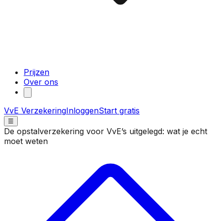
Prijzen
Over ons
VvE Verzekering
Inloggen
Start gratis
☰
De opstalverzekering voor VvE’s uitgelegd: wat je echt
moet weten