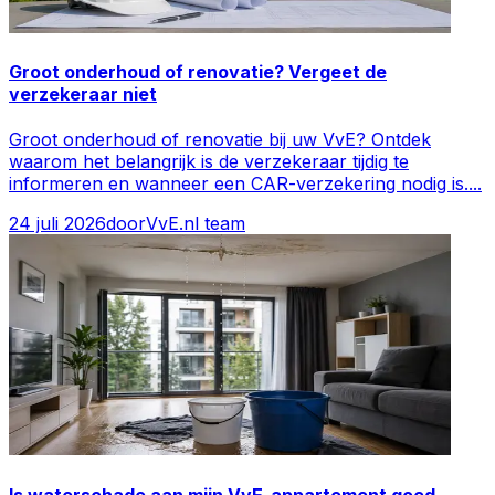
Groot onderhoud of renovatie? Vergeet de
verzekeraar niet
Groot onderhoud of renovatie bij uw VvE? Ontdek
waarom het belangrijk is de verzekeraar tijdig te
informeren en wanneer een CAR-verzekering nodig is.
...
24 juli 2026
door
VvE.nl team
Is waterschade aan mijn VvE-appartement goed