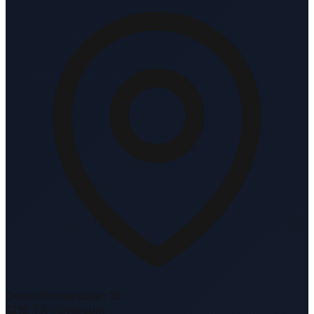
Oscar Romerolaan 10
1216 TK Hilversum