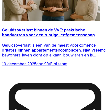
Geluidsoverlast binnen de VvE: praktische
handvatten voor een rustige leefgemeenschap
Geluidsoverlast is één van de meest voorkomende
irritaties binnen appartementencomplexen. Niet vreemd:
bewoners leven dicht op elkaar, bouwjaren en is
...
19 december 2025
door
VvE.nl team