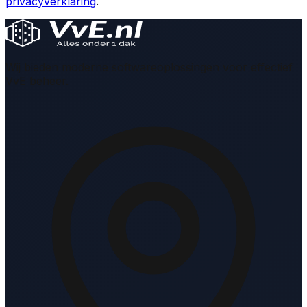
privacyverklaring
.
Wij bieden moderne softwareoplossingen voor effectief
VvE beheer.