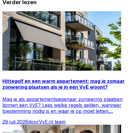
Verder lezen
Hittegolf en een warm appartement: mag je zomaar
zonwering plaatsen als je in een VvE woont?
Mag je als appartementseigenaar zonwering plaatsen
binnen een VvE? Lees welke regels gelden, wanneer
toestemming nodig is en waar je op moet letten.
...
29 juli 2026
door
VvE.nl team