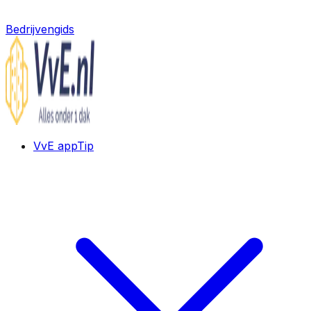
Bedrijvengids
VvE app
Tip