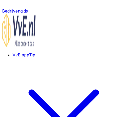
Bedrijvengids
VvE app
Tip