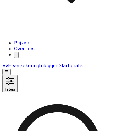
Prijzen
Over ons
VvE Verzekering
Inloggen
Start gratis
☰
Filters