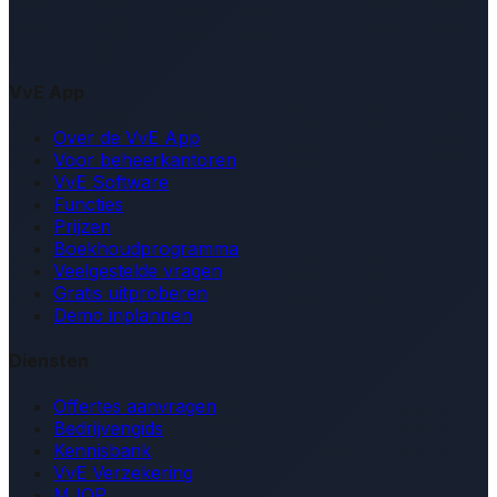
VvE App
Over de VvE App
Voor beheerkantoren
VvE Software
Functies
Prijzen
Boekhoudprogramma
Veelgestelde vragen
Gratis uitproberen
Demo inplannen
Diensten
Offertes aanvragen
Bedrijvengids
Kennisbank
VvE Verzekering
MJOP